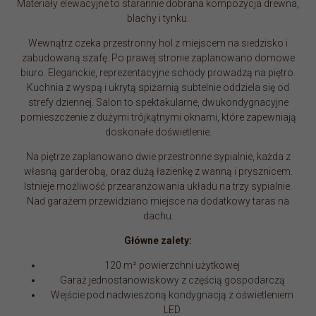
Materiały elewacyjne to starannie dobrana kompozycja drewna,
blachy i tynku.
Wewnątrz czeka przestronny hol z miejscem na siedzisko i
zabudowaną szafę. Po prawej stronie zaplanowano domowe
biuro. Eleganckie, reprezentacyjne schody prowadzą na piętro.
Kuchnia z wyspą i ukrytą spiżarnią subtelnie oddziela się od
strefy dziennej. Salon to spektakularne, dwukondygnacyjne
pomieszczenie z dużymi trójkątnymi oknami, które zapewniają
doskonałe doświetlenie.
Na piętrze zaplanowano dwie przestronne sypialnie, każda z
własną garderobą, oraz dużą łazienkę z wanną i prysznicem.
Istnieje możliwość przearanżowania układu na trzy sypialnie.
Nad garażem przewidziano miejsce na dodatkowy taras na
dachu.
Główne zalety:
120 m² powierzchni użytkowej
Garaż jednostanowiskowy z częścią gospodarczą
Wejście pod nadwieszoną kondygnacją z oświetleniem
LED