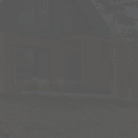
FUTURUM 4
powierzchnia zabudowy: 152 m2
powierzchnia całkowita: 163 m2
powierzchnia użytkowa: 163 m2
powierzchnia podłogi: 172,5 m2
nowoczesna stodoła
dwukondygnacyjny salon
przestronna część dzienna
3 sypialnie
szybki czas realizacji