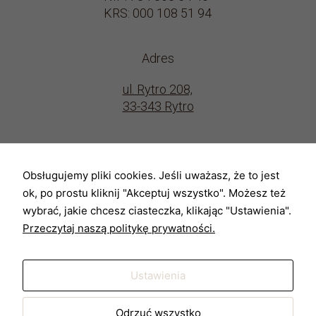
KRS: 000 108 51 94
Adres
ul. Rytro 208,
33-343 Rytro
Kontakt
Obsługujemy pliki cookies. Jeśli uważasz, że to jest
tel. 789 845 874
ok, po prostu kliknij "Akceptuj wszystko". Możesz też
tel. 799 073 187
wybrać, jakie chcesz ciasteczka, klikając "Ustawienia".
tel. 571 865 276
Przeczytaj naszą politykę prywatności.
biuro@domyfuturum.pl
Ustawienia
Polityka prywatności
Ochrona Danych Osobowych
Odrzuć wszystko