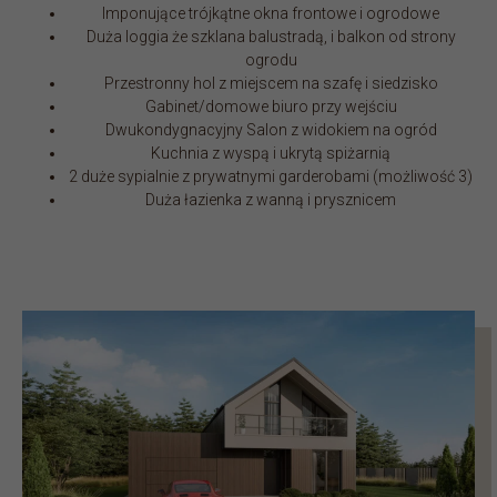
Imponujące trójkątne okna frontowe i ogrodowe
Duża loggia że szklana balustradą, i balkon od strony
ogrodu
Przestronny hol z miejscem na szafę i siedzisko
Gabinet/domowe biuro przy wejściu
Dwukondygnacyjny Salon z widokiem na ogród
Kuchnia z wyspą i ukrytą spiżarnią
2 duże sypialnie z prywatnymi garderobami (możliwość 3)
Duża łazienka z wanną i prysznicem